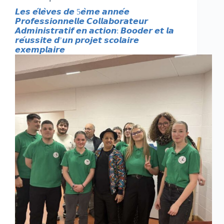
𝙇𝙚𝙨 𝙚́𝙡𝙚̀𝙫𝙚𝙨 𝙙𝙚 5𝙚̀𝙢𝙚 𝙖𝙣𝙣𝙚́𝙚
𝙋𝙧𝙤𝙛𝙚𝙨𝙨𝙞𝙤𝙣𝙣𝙚𝙡𝙡𝙚 𝘾𝙤𝙡𝙡𝙖𝙗𝙤𝙧𝙖𝙩𝙚𝙪𝙧
𝘼𝙙𝙢𝙞𝙣𝙞𝙨𝙩𝙧𝙖𝙩𝙞𝙛 𝙚𝙣 𝙖𝙘𝙩𝙞𝙤𝙣: 𝘽𝙤𝙤𝙙𝙚𝙧 𝙚𝙩 𝙡𝙖
𝙧𝙚́𝙪𝙨𝙨𝙞𝙩𝙚 𝙙’𝙪𝙣 𝙥𝙧𝙤𝙟𝙚𝙩 𝙨𝙘𝙤𝙡𝙖𝙞𝙧𝙚
𝙚𝙭𝙚𝙢𝙥𝙡𝙖𝙞𝙧𝙚