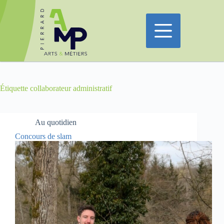
Passer
au
contenu
Étiquette
collaborateur administratif
Au quotidien
Concours de slam